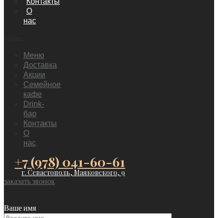
Контакты
О
нас
Menu
Меню
Доставка
Акции
Семейное
кафе
Drink-
бар
Контакты
О
нас
+7 (978) 041-60-61
г. Севастополь, Маяковского, 9
заказать звонок
Ваше имя