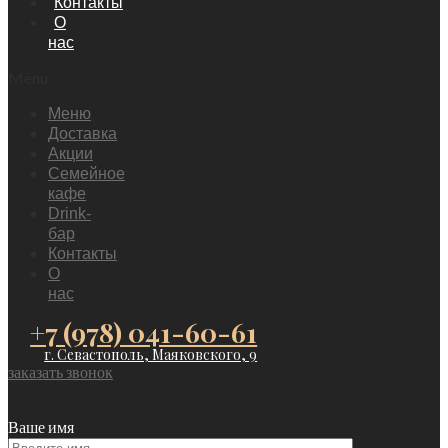
Контакты
О
нас
Menu
Меню
Доставка
Акции
Семейное
кафе
Drink-
бар
Контакты
О
нас
+7 (978) 041-60-61
г. Севастополь, Маяковского, 9
заказать звонок
Ваше имя