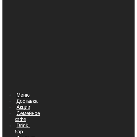
Меню
Доставка
Акции
Семейное
кафе
Drink-
бар