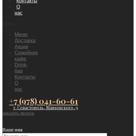
Контакты
О
нас
Menu
Меню
Доставка
Акции
Семейное
кафе
Drink-
бар
Контакты
О
нас
+7 (978) 041-60-61
г. Севастополь, Маяковского, 9
заказать звонок
Ваше имя