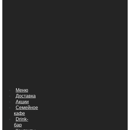
Меню
Доставка
Акции
Семейное
кафе
Drink-
бар