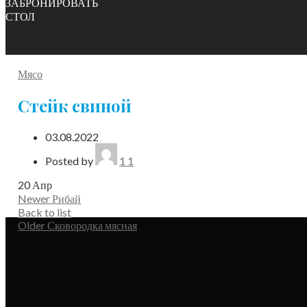
ЗАБРОНИРОВАТЬ
СТОЛ
Мясо
Стейк свиной
03.08.2022
Posted by
1 1
20
Апр
Newer
Рибай
Back to list
Older
Сковородка мясная