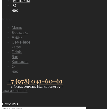
Контакты
О
нас
Menu
Меню
Доставка
Акции
Семейное
кафе
Drink-
бар
Контакты
О
нас
+7 (978) 041-60-61
г. Севастополь, Маяковского, 9
заказать звонок
Ваше имя