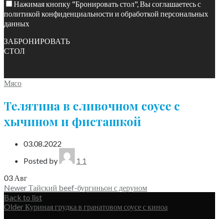
Нажимая кнопку "Бронировать стол", Вы соглашаетесь с
политикой конфиденциальности и обработкой персональных
данных
ЗАБРОНИРОВАТЬ
СТОЛ
Мясо
Телятина в сливочном соусе с
хычином и фисташкой
03.08.2022
Posted by
1 1
03
Авг
Newer
Тайский beef-бургиньон с деруном
Back to list
Older
Куриная грудка в гранатовом соусе с киноа