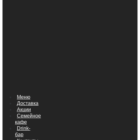
Меню
Доставка
Акции
Семейное
кафе
Drink-
бар