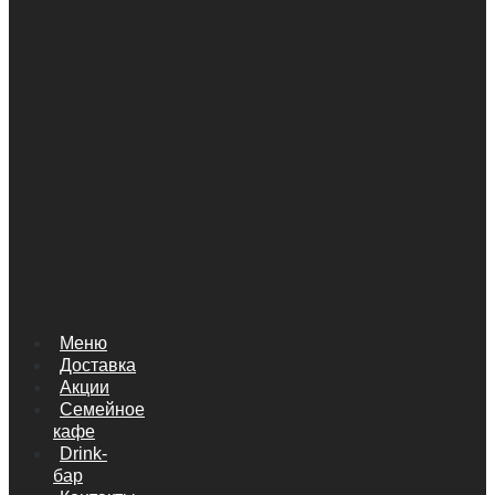
Меню
Доставка
Акции
Семейное
кафе
Drink-
бар