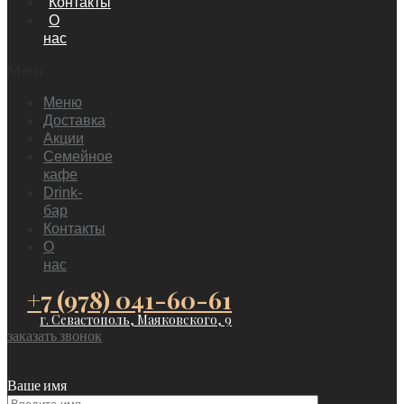
Контакты
О
нас
Menu
Меню
Доставка
Акции
Семейное
кафе
Drink-
бар
Контакты
О
нас
+7 (978) 041-60-61
г. Севастополь, Маяковского, 9
заказать звонок
Ваше имя