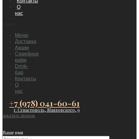
Контакты
О
нас
Menu
Меню
Доставка
Акции
Семейное
кафе
Drink-
бар
Контакты
О
нас
+7 (978) 041-60-61
г. Севастополь, Маяковского, 9
заказать звонок
Ваше имя