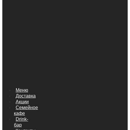
Меню
Доставка
Акции
Семейное
кафе
Drink-
бар